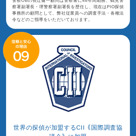
警察OBの長辻健一顧問は警察署に48年間勤務、鶴見警
察署副署長・堺警察署副署長を歴任し、現在はPIO探偵
事務所の顧問として、弊社従業員への調査手法・各種法
令などのご指導をいただいております。
世界の探偵が加盟するCII｟国際調査協