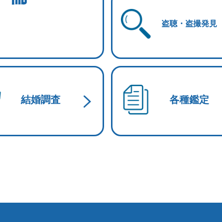
盗聴・盗撮発見
結婚調査
各種鑑定